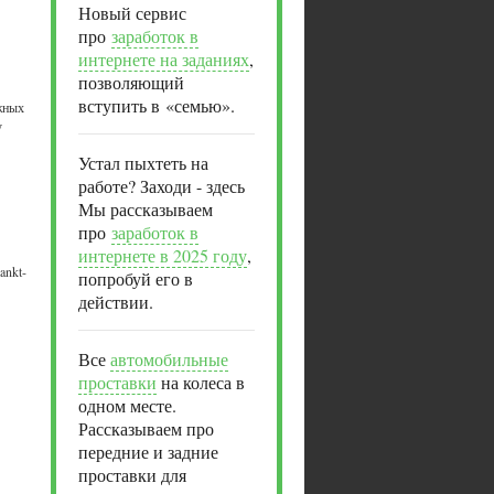
Новый сервис
про
заработок в
интернете на заданиях
,
позволяющий
вступить в «семью».
жных
у
Устал пыхтеть на
работе? Заходи - здесь
Мы рассказываем
про
заработок в
интернете в 2025 году
,
ankt-
попробуй его в
действии.
Все
автомобильные
проставки
на колеса в
одном месте.
Рассказываем про
передние и задние
проставки для