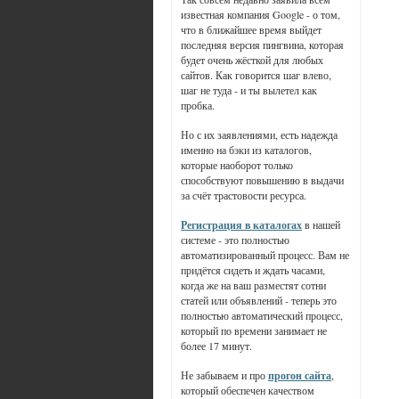
известная компания Google - о том,
что в ближайшее время выйдет
последняя версия пингвина, которая
будет очень жёсткой для любых
сайтов. Как говорится шаг влево,
шаг не туда - и ты вылетел как
пробка.
Но с их заявлениями, есть надежда
именно на бэки из каталогов,
которые наоборот только
способствуют повышению в выдачи
за счёт трастовости ресурса.
Регистрация в каталогах
в нашей
системе - это полностью
автоматизированный процесс. Вам не
придётся сидеть и ждать часами,
когда же на ваш разместят сотни
статей или объявлений - теперь это
полностью автоматический процесс,
который по времени занимает не
более 17 минут.
Не забываем и про
прогон сайта
,
который обеспечен качеством