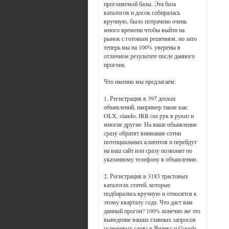
прогоняемой базы. Эта база
каталогов и досок собиралась
вручную, было потрачено очень
много времени чтобы выйти на
рынок с готовым решением, но зато
теперь мы на 100% уверены в
отличном результате после данного
прогона.
Что именно мы предлагаем:
1. Регистрация в 397 досках
объявлений, например такие как:
OLX, slando, IRR (из рук в руки) и
многие другие. На ваше объявление
сразу обратят внимание сотни
потенциальных клиентов и перейдут
на ваш сайт или сразу позвонят по
указанному телефону в объявлении.
2. Регистрация в 3183 трастовых
каталогах статей, которые
подбирались вручную и относятся к
этому кварталу года. Что даст вам
данный прогон? 100% конечно же это
выведение ваших главных запросов
(ключевых слов) в Яндекс и Google