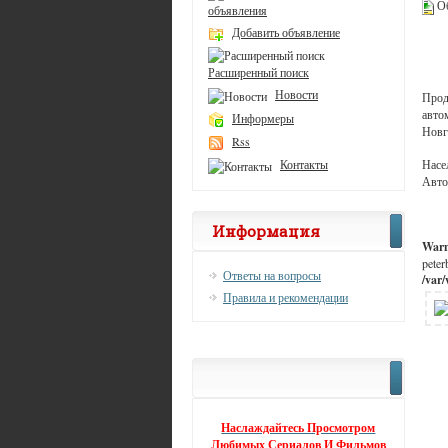
Об
объявления
Добавить объявление
Расширенный поиск
Новости
Прод
авто
Информеры
Новг
Rss
Насе
Контакты
Авто
Информация
War
peter
Ответы на вопросы
/var
Правила и рекомендации
Наслаждайтесь Просмотром
Любимых Сериалов И Фильмов