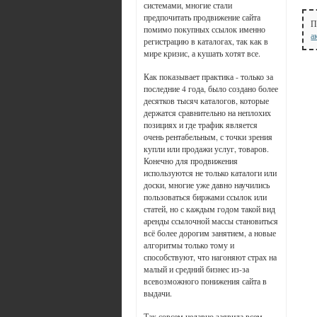
системами, многие стали
предпочитать продвижение сайта
П
помимо покупных ссылок именно
а
регистрацию в каталогах, так как в
мире кризис, а кушать хотят все.
Как показывает практика - только за
последние 4 года, было создано более
десятков тысяч каталогов, которые
держатся сравнительно на неплохих
позициях и где трафик является
очень рентабельным, с точки зрения
купли или продажи услуг, товаров.
Конечно для продвижения
используются не только каталоги или
доски, многие уже давно научились
пользоваться биржами ссылок или
статей, но с каждым годом такой вид
аренды ссылочной массы становиться
всё более дорогим занятием, а новые
алгоритмы только тому и
способствуют, что нагоняют страх на
малый и средний бизнес из-за
всевозможного понижения сайта в
выдачи.
Так совсем недавно заявила всем