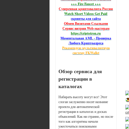
+++ Fire Faucet +++
Суверенная криптовалюта России
Watch Short Videos Get Paid
скрипты для сайта
Обмен Визитами Ссылками
Сервис витрин Web-мастерам
https://criptotron.ru
Моментальная AML - Проверка
Любого Криптоадреса
Рекомендую мультивалютную
систему FKWallet
Обзор сервиса для
регистрации в
каталогах
Набирать высоту могут все! Этот
слоган заслуженно носит название
проекта для автоматической
регистрации в каталогах и досках
се
объявлений. Как ни странно, но после
того как алгоритмы начали
ужесточаться поисковыми