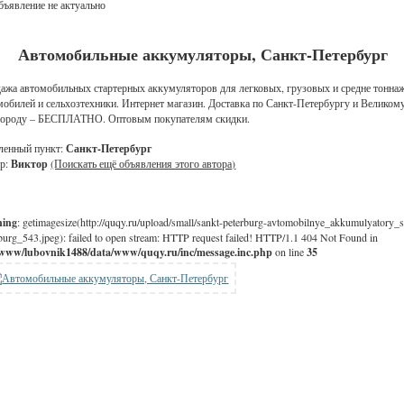
ъявление не актуально
Автомобильные аккумуляторы, Санкт-Петербург
ажа автомобильных стартерных аккумуляторов для легковых, грузовых и средне тонна
мобилей и сельхозтехники. Интернет магазин. Доставка по Санкт-Петербургу и Великом
ороду – БЕСПЛАТНО. Оптовым покупателям скидки.
ленный пункт:
Санкт-Петербург
р:
Виктор
(Поискать ещё объявления этого автора)
ning
: getimagesize(http://quqy.ru/upload/small/sankt-peterburg-avtomobilnye_akkumulyatory_s
burg_543.jpeg): failed to open stream: HTTP request failed! HTTP/1.1 404 Not Found in
/www/lubovnik1488/data/www/quqy.ru/inc/message.inc.php
on line
35