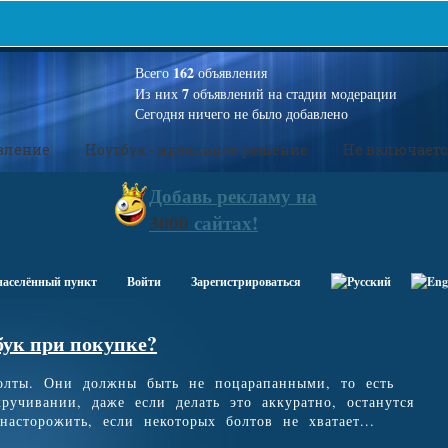
162
Всего
объявления
7
Из них
объявлений на стадии модерации
Сегодня ничего не было добавлено
вление
Ноутбук - идеальное решение
Не включаетс
Добавь
рекламу на
3000
сайтах!
населённый пункт
Войти
Зарегистрироваться
бук при покупке?
болты. Они должны быть не поцарапанными, то есть
ручивании, даже если делать это аккуратно, останутся
асторожить, если некоторых болтов не хватает...