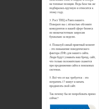
на топовые позиции. Ведь база так же
подбиралась вручную и относится к
этому году.
3. Рост ТИЦ и Ранга вашего.
Поверьте вы с лёгкостью обгоните
конкурентов в вашей сфере бизнеса
по низкочастотным запросам
буквально за неделю.
4. Пожалуй самый приятный момент
- это повышение поведенческого
фактора (ПФ) для вашего сайта.
Люди будут узнавать ваш бренд, сайт,
что только положительно скажется
при продвижении сайта в поисковых
системах.
5. Всё что от вас требуется - это
потратить 17 минут и начать
продвигать свой сайт.
Так почему бы не попробовать прямо
сейчас?