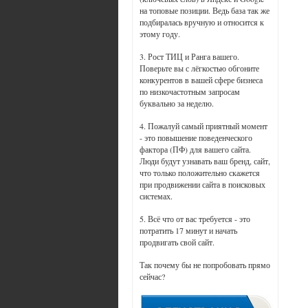
на топовые позиции. Ведь база так же
подбиралась вручную и относится к
этому году.
3. Рост ТИЦ и Ранга вашего.
Поверьте вы с лёгкостью обгоните
конкурентов в вашей сфере бизнеса
по низкочастотным запросам
буквально за неделю.
4. Пожалуй самый приятный момент
- это повышение поведенческого
фактора (ПФ) для вашего сайта.
Люди будут узнавать ваш бренд, сайт,
что только положительно скажется
при продвижении сайта в поисковых
системах.
5. Всё что от вас требуется - это
потратить 17 минут и начать
продвигать свой сайт.
Так почему бы не попробовать прямо
сейчас?