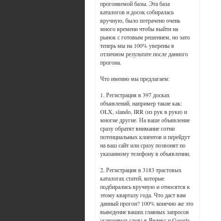
прогоняемой базы. Эта база
каталогов и досок собиралась
вручную, было потрачено очень
много времени чтобы выйти на
рынок с готовым решением, но зато
теперь мы на 100% уверены в
отличном результате после данного
прогона.
Что именно мы предлагаем:
1. Регистрация в 397 досках
объявлений, например такие как:
OLX, slando, IRR (из рук в руки) и
многие другие. На ваше объявление
сразу обратят внимание сотни
потенциальных клиентов и перейдут
на ваш сайт или сразу позвонят по
указанному телефону в объявлении.
2. Регистрация в 3183 трастовых
каталогах статей, которые
подбирались вручную и относятся к
этому кварталу года. Что даст вам
данный прогон? 100% конечно же это
выведение ваших главных запросов
(ключевых слов) в Яндекс и Google