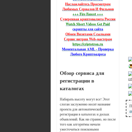
Наслаждайтесь Просмотром
Любимых Сериалов И Фильмов
+++ Fire Faucet +++
Суверенная криптовалюта России
Watch Short Videos Get Paid
скрипты для сайта
Обмен Визитами Ссылками
Сервис витрин Web-мастерам
https://criptotron.ru
Моментальная AML - Проверка
Любого Криптоадреса
Обзор сервиса для
се
регистрации в
каталогах
Набирать высоту могут все! Этот
слоган заслуженно носит название
П
проекта для автоматической
а
регистрации в каталогах и досках
объявлений. Как ни странно, но после
того как алгоритмы начали
ужесточаться поисковыми