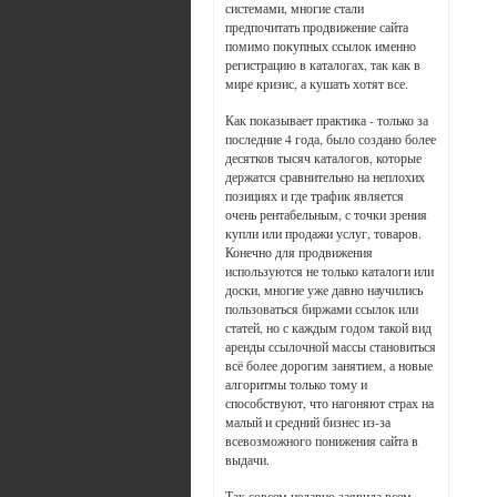
системами, многие стали
предпочитать продвижение сайта
помимо покупных ссылок именно
регистрацию в каталогах, так как в
мире кризис, а кушать хотят все.
Как показывает практика - только за
последние 4 года, было создано более
десятков тысяч каталогов, которые
держатся сравнительно на неплохих
позициях и где трафик является
очень рентабельным, с точки зрения
купли или продажи услуг, товаров.
Конечно для продвижения
используются не только каталоги или
доски, многие уже давно научились
пользоваться биржами ссылок или
статей, но с каждым годом такой вид
аренды ссылочной массы становиться
всё более дорогим занятием, а новые
алгоритмы только тому и
способствуют, что нагоняют страх на
малый и средний бизнес из-за
всевозможного понижения сайта в
выдачи.
Так совсем недавно заявила всем