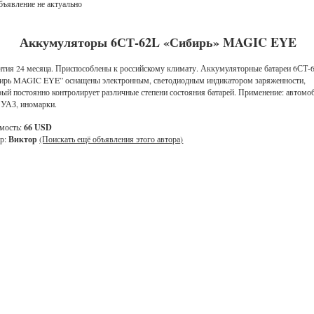
ъявление не актуально
Аккумуляторы 6СТ-62L «Сибирь» MAGIC EYE
нтия 24 месяца. Приспособлены к российскому климату. Аккумуляторные батареи 6СТ-
ирь MAGIC EYE” оснащены электронным, светодиодным индикатором заряженности,
рый постоянно контролирует различные степени состояния батарей. Применение: автомо
 УАЗ, иномарки.
мость:
66 USD
р:
Виктор
(Поискать ещё объявления этого автора)