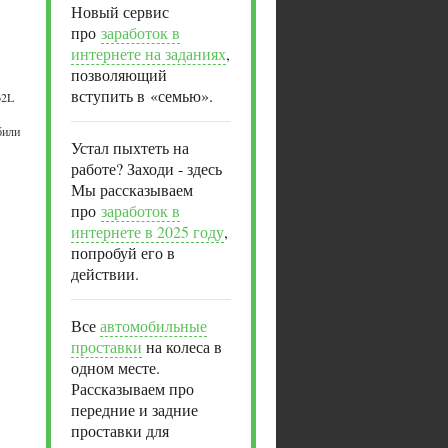
Новый сервис
про
заработок в
интернете на заданиях
,
позволяющий
вступить в «семью».
62L
били
Устал пыхтеть на
работе? Заходи - здесь
Мы рассказываем
про
заработок в
интернете в 2025 году
,
попробуй его в
действии.
Все
автомобильные
проставки
на колеса в
одном месте.
Рассказываем про
передние и задние
проставки для