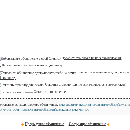
Добавить это объявление в свой блокнот
Пожаловаться на объявление модератору
Отправить объявление другу/подруг
бе на почту
Открыть страницу для печати
(откроется в новом окне)
Оставить своё мнение
оисковые теги для данного объявления:
аккумулятор
аккумуляторы
автомобилей
купит
ккумуляторов
продажа
автомобильный
легковых
аккумлятор
Предыдущее объявление
Следующее объявление