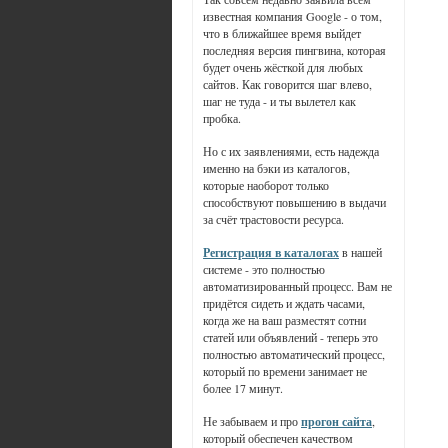
известная компания Google - о том,
что в ближайшее время выйдет
последняя версия пингвина, которая
будет очень жёсткой для любых
сайтов. Как говорится шаг влево,
шаг не туда - и ты вылетел как
пробка.
Но с их заявлениями, есть надежда
именно на бэки из каталогов,
которые наоборот только
способствуют повышению в выдачи
за счёт трастовости ресурса.
Регистрация в каталогах
в нашей
системе - это полностью
автоматизированный процесс. Вам не
придётся сидеть и ждать часами,
когда же на ваш разместят сотни
статей или объявлений - теперь это
полностью автоматический процесс,
который по времени занимает не
более 17 минут.
Не забываем и про
прогон сайта
,
который обеспечен качеством