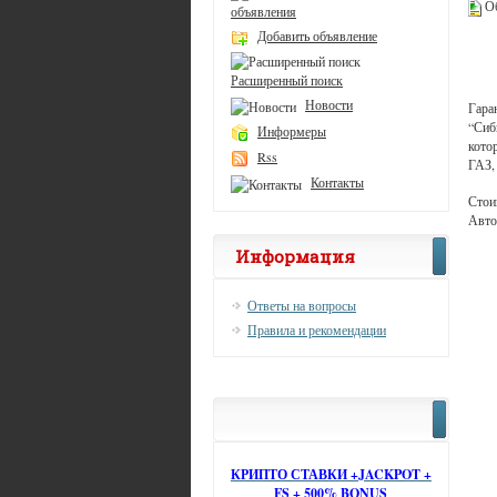
Об
объявления
Добавить объявление
Расширенный поиск
Новости
Гара
“Сиб
Информеры
кото
Rss
ГАЗ,
Контакты
Стои
Авто
Информация
Ответы на вопросы
Правила и рекомендации
КРИПТО СТАВКИ +JACKPOT +
FS + 500% BONUS