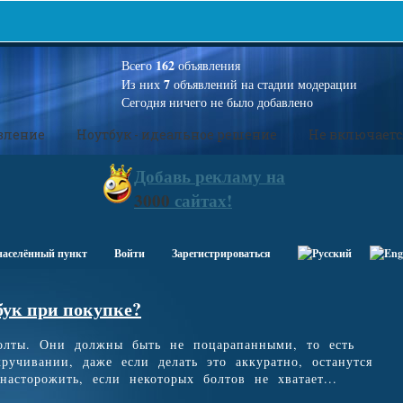
162
Всего
объявления
7
Из них
объявлений на стадии модерации
Сегодня ничего не было добавлено
вление
Ноутбук - идеальное решение
Не включаетс
Добавь
рекламу на
3000
сайтах!
населённый пункт
Войти
Зарегистрироваться
бук при покупке?
болты. Они должны быть не поцарапанными, то есть
ручивании, даже если делать это аккуратно, останутся
асторожить, если некоторых болтов не хватает...