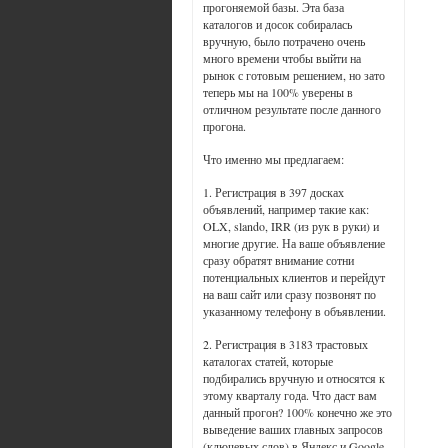
прогоняемой базы. Эта база
каталогов и досок собиралась
вручную, было потрачено очень
много времени чтобы выйти на
рынок с готовым решением, но зато
теперь мы на 100% уверены в
отличном результате после данного
прогона.
Что именно мы предлагаем:
1. Регистрация в 397 досках
объявлений, например такие как:
OLX, slando, IRR (из рук в руки) и
многие другие. На ваше объявление
сразу обратят внимание сотни
потенциальных клиентов и перейдут
на ваш сайт или сразу позвонят по
указанному телефону в объявлении.
2. Регистрация в 3183 трастовых
каталогах статей, которые
подбирались вручную и относятся к
этому кварталу года. Что даст вам
данный прогон? 100% конечно же это
выведение ваших главных запросов
(ключевых слов) в Яндекс и Google