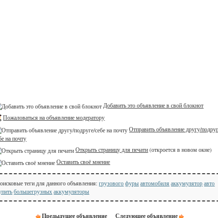
Добавить это объявление в свой блокнот
Пожаловаться на объявление модератору
Отправить объявление другу/подруг
бе на почту
Открыть страницу для печати
(откроется в новом окне)
Оставить своё мнение
оисковые теги для данного объявления:
грузового
фуры
автомобиля
аккумулятор
авто
упить
большегрузных
аккумуляторы
Предыдущее объявление
Следующее объявление