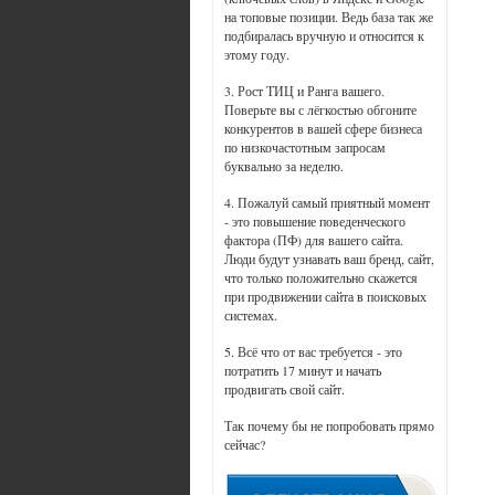
на топовые позиции. Ведь база так же
подбиралась вручную и относится к
этому году.
3. Рост ТИЦ и Ранга вашего.
Поверьте вы с лёгкостью обгоните
конкурентов в вашей сфере бизнеса
по низкочастотным запросам
буквально за неделю.
4. Пожалуй самый приятный момент
- это повышение поведенческого
фактора (ПФ) для вашего сайта.
Люди будут узнавать ваш бренд, сайт,
что только положительно скажется
при продвижении сайта в поисковых
системах.
5. Всё что от вас требуется - это
потратить 17 минут и начать
продвигать свой сайт.
Так почему бы не попробовать прямо
сейчас?