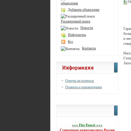
Об
объявления
Добавить объявление
Расширенный поиск
Новости
Гара
боль
Информеры
и эн
Rss
стан
Контакты
Насе
Стои
Авто
Информация
Ответы на вопросы
Правила и рекомендации
+++ Fire Faucet +++
Суверенная криптовалюта России