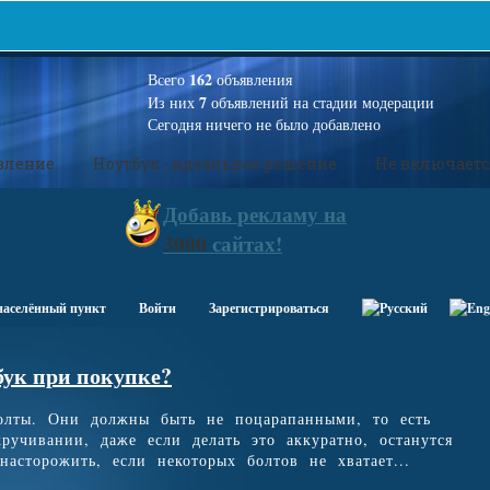
162
Всего
объявления
7
Из них
объявлений на стадии модерации
Сегодня ничего не было добавлено
вление
Ноутбук - идеальное решение
Не включаетс
Добавь
рекламу на
3000
сайтах!
населённый пункт
Войти
Зарегистрироваться
бук при покупке?
болты. Они должны быть не поцарапанными, то есть
ручивании, даже если делать это аккуратно, останутся
асторожить, если некоторых болтов не хватает...