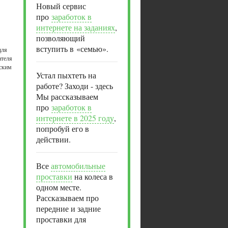
Новый сервис
про
заработок в
интернете на заданиях
,
позволяющий
вступить в «семью».
для
ателя
йским
Устал пыхтеть на
работе? Заходи - здесь
Мы рассказываем
про
заработок в
интернете в 2025 году
,
попробуй его в
действии.
Все
автомобильные
проставки
на колеса в
одном месте.
Рассказываем про
передние и задние
проставки для