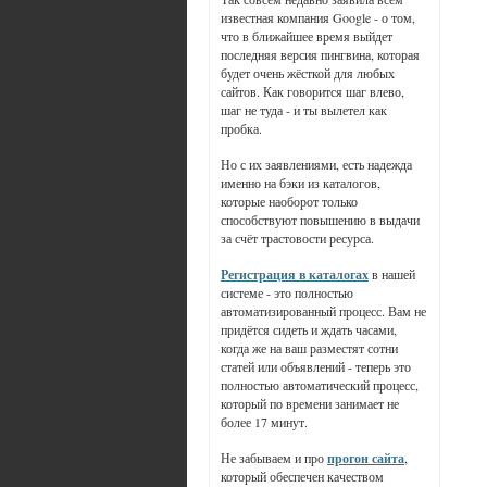
известная компания Google - о том,
что в ближайшее время выйдет
последняя версия пингвина, которая
будет очень жёсткой для любых
сайтов. Как говорится шаг влево,
шаг не туда - и ты вылетел как
пробка.
Но с их заявлениями, есть надежда
именно на бэки из каталогов,
которые наоборот только
способствуют повышению в выдачи
за счёт трастовости ресурса.
Регистрация в каталогах
в нашей
системе - это полностью
автоматизированный процесс. Вам не
придётся сидеть и ждать часами,
когда же на ваш разместят сотни
статей или объявлений - теперь это
полностью автоматический процесс,
который по времени занимает не
более 17 минут.
Не забываем и про
прогон сайта
,
который обеспечен качеством