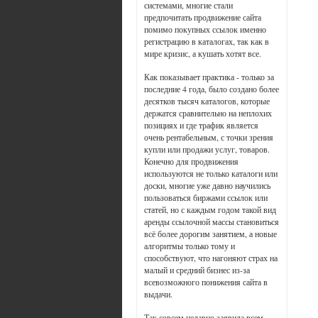
системами, многие стали
предпочитать продвижение сайта
помимо покупных ссылок именно
регистрацию в каталогах, так как в
мире кризис, а кушать хотят все.
Как показывает практика - только за
последние 4 года, было создано более
десятков тысяч каталогов, которые
держатся сравнительно на неплохих
позициях и где трафик является
очень рентабельным, с точки зрения
купли или продажи услуг, товаров.
Конечно для продвижения
используются не только каталоги или
доски, многие уже давно научились
пользоваться биржами ссылок или
статей, но с каждым годом такой вид
аренды ссылочной массы становиться
всё более дорогим занятием, а новые
алгоритмы только тому и
способствуют, что нагоняют страх на
малый и средний бизнес из-за
всевозможного понижения сайта в
выдачи.
Так совсем недавно заявила всем