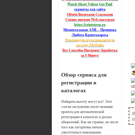
Watch Short Videos Get Paid
скрипты для сайта
Обмен Визитами Ссылками
Сервис витрин Web-мастерам
https://criptotron.ru
Моментальная AML - Проверка
Любого Криптоадреса
Рекомендую мультивалютную
систему FKWallet
Все Способы Интернет Заработка
за 5 Минут
Обзор сервиса для
регистрации в
се
каталогах
Набирать высоту могут все! Этот
слоган заслуженно носит название
проекта для автоматической
П
регистрации в каталогах и досках
к
объявлений. Как ни странно, но после
того как алгоритмы начали
ужесточаться поисковыми