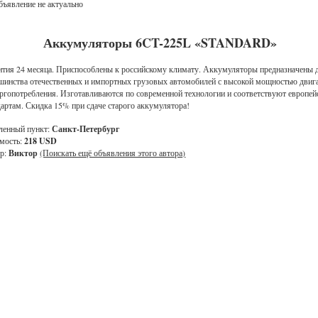
ъявление не актуально
Аккумуляторы 6CT-225L «STANDARD»
нтия 24 месяца. Приспособлены к российскому климату. Аккумуляторы предназначены 
шинства отечественных и импортных грузовых автомобилей с высокой мощностью двиг
ергопотребления. Изготавливаются по современной технологии и соответствуют европе
дартам. Скидка 15% при сдаче старого аккумулятора!
ленный пункт:
Санкт-Петербург
мость:
218 USD
р:
Виктор
(Поискать ещё объявления этого автора)