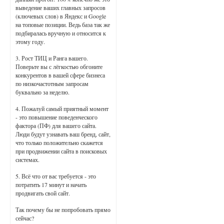
выведение ваших главных запросов
(ключевых слов) в Яндекс и Google
на топовые позиции. Ведь база так же
подбиралась вручную и относится к
этому году.
3. Рост ТИЦ и Ранга вашего.
Поверьте вы с лёгкостью обгоните
конкурентов в вашей сфере бизнеса
по низкочастотным запросам
буквально за неделю.
4. Пожалуй самый приятный момент
- это повышение поведенческого
фактора (ПФ) для вашего сайта.
Люди будут узнавать ваш бренд, сайт,
что только положительно скажется
при продвижении сайта в поисковых
системах.
5. Всё что от вас требуется - это
потратить 17 минут и начать
продвигать свой сайт.
Так почему бы не попробовать прямо
сейчас?