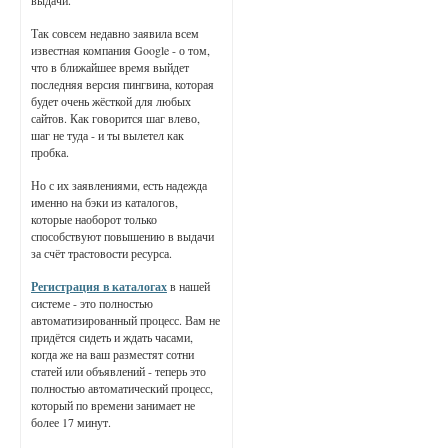
выдачи.
Так совсем недавно заявила всем
известная компания Google - о том,
что в ближайшее время выйдет
последняя версия пингвина, которая
будет очень жёсткой для любых
сайтов. Как говорится шаг влево,
шаг не туда - и ты вылетел как
пробка.
Но с их заявлениями, есть надежда
именно на бэки из каталогов,
которые наоборот только
способствуют повышению в выдачи
за счёт трастовости ресурса.
Регистрация в каталогах
в нашей
системе - это полностью
автоматизированный процесс. Вам не
придётся сидеть и ждать часами,
когда же на ваш разместят сотни
статей или объявлений - теперь это
полностью автоматический процесс,
который по времени занимает не
более 17 минут.