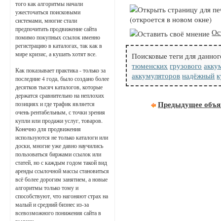
того как алгоритмы начали
ужесточаться поисковыми
(откроется в новом окне)
системами, многие стали
предпочитать продвижение сайта
Ос
помимо покупных ссылок именно
регистрацию в каталогах, так как в
мире кризис, а кушать хотят все.
Поисковые теги для данног
тюменских
грузового
акку
Как показывает практика - только за
аккумуляторов
надёжный
к
последние 4 года, было создано более
десятков тысяч каталогов, которые
держатся сравнительно на неплохих
Предыдущее объя
позициях и где трафик является
очень рентабельным, с точки зрения
купли или продажи услуг, товаров.
Конечно для продвижения
используются не только каталоги или
доски, многие уже давно научились
пользоваться биржами ссылок или
статей, но с каждым годом такой вид
аренды ссылочной массы становиться
всё более дорогим занятием, а новые
алгоритмы только тому и
способствуют, что нагоняют страх на
малый и средний бизнес из-за
всевозможного понижения сайта в