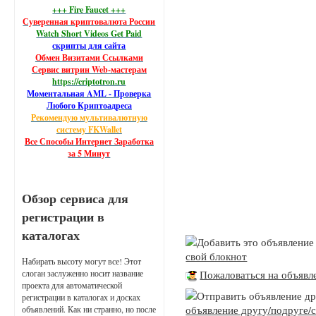
+++ Fire Faucet +++
Суверенная криптовалюта России
Watch Short Videos Get Paid
скрипты для сайта
Обмен Визитами Ссылками
Сервис витрин Web-мастерам
https://criptotron.ru
Моментальная AML - Проверка
Любого Криптоадреса
Рекомендую мультивалютную
систему FKWallet
Все Способы Интернет Заработка
за 5 Минут
Обзор сервиса для
регистрации в
каталогах
свой блокнот
Набирать высоту могут все! Этот
Пожаловаться на объявл
слоган заслуженно носит название
проекта для автоматической
регистрации в каталогах и досках
объявление другу/подруге/с
объявлений. Как ни странно, но после