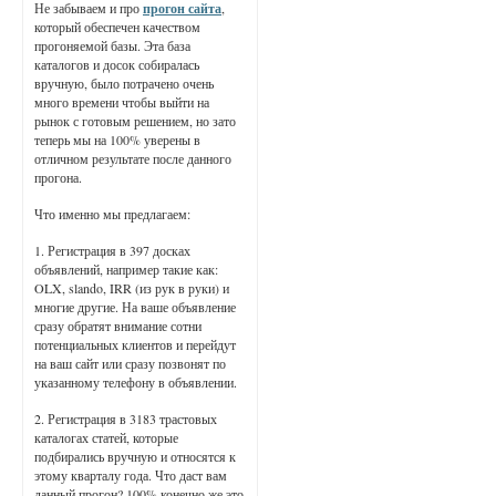
Не забываем и про
прогон сайта
,
который обеспечен качеством
прогоняемой базы. Эта база
каталогов и досок собиралась
вручную, было потрачено очень
много времени чтобы выйти на
рынок с готовым решением, но зато
теперь мы на 100% уверены в
отличном результате после данного
прогона.
Что именно мы предлагаем:
1. Регистрация в 397 досках
объявлений, например такие как:
OLX, slando, IRR (из рук в руки) и
многие другие. На ваше объявление
сразу обратят внимание сотни
потенциальных клиентов и перейдут
на ваш сайт или сразу позвонят по
указанному телефону в объявлении.
2. Регистрация в 3183 трастовых
каталогах статей, которые
подбирались вручную и относятся к
этому кварталу года. Что даст вам
данный прогон? 100% конечно же это