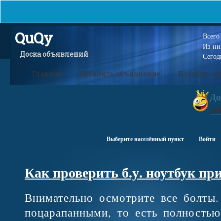
QuQy
Всег
Из н
Доска объявлений
Сегод
Главная
Добавить объявление
Ноутбук - 
До
30
Выберите населённый пункт
Войти
Как проверить б.у. ноутбук пр
Внимательно осмотрите все болты
поцарапанными, то есть полность