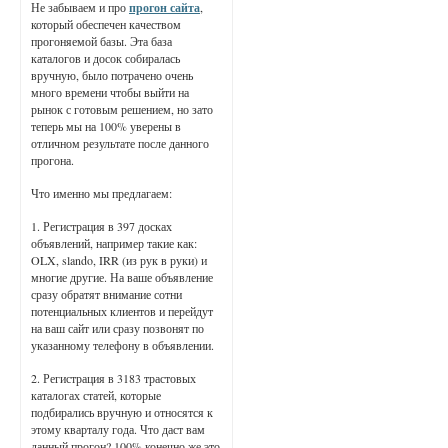
Не забываем и про
прогон сайта
,
который обеспечен качеством
прогоняемой базы. Эта база
каталогов и досок собиралась
вручную, было потрачено очень
много времени чтобы выйти на
рынок с готовым решением, но зато
теперь мы на 100% уверены в
отличном результате после данного
прогона.
Что именно мы предлагаем:
1. Регистрация в 397 досках
объявлений, например такие как:
OLX, slando, IRR (из рук в руки) и
многие другие. На ваше объявление
сразу обратят внимание сотни
потенциальных клиентов и перейдут
на ваш сайт или сразу позвонят по
указанному телефону в объявлении.
2. Регистрация в 3183 трастовых
каталогах статей, которые
подбирались вручную и относятся к
этому кварталу года. Что даст вам
данный прогон? 100% конечно же это