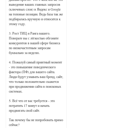
выведение ваших главных запросов
(ключевых слов) в Яндекс и Google
на топовые позиции. Ведь база так же
подбиралась вручную и относится к
этому году.
3. Рост ТИЦ и Ранга вашего.
Поверьте вы с лёгкостью обгоните
конкурентов в вашей сфере бизнеса
по низкочастотным запросам
буквально за неделю.
4. Пожалуй самый приятный момент
- это повышение поведенческого
фактора (ПФ) для вашего сайта.
Люди будут узнавать ваш бренд, сайт,
что только положительно скажется
при продвижении сайта в поисковых
системах.
5. Всё что от вас требуется - это
потратить 17 минут и начать
продвигать свой сайт.
Так почему бы не попробовать прямо
сейчас?