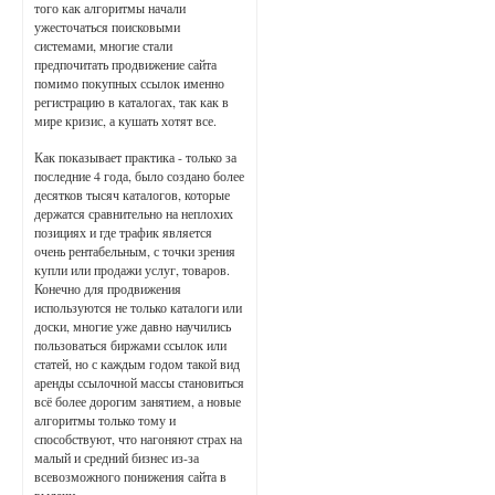
того как алгоритмы начали
ужесточаться поисковыми
системами, многие стали
предпочитать продвижение сайта
помимо покупных ссылок именно
регистрацию в каталогах, так как в
мире кризис, а кушать хотят все.
Как показывает практика - только за
последние 4 года, было создано более
десятков тысяч каталогов, которые
держатся сравнительно на неплохих
позициях и где трафик является
очень рентабельным, с точки зрения
купли или продажи услуг, товаров.
Конечно для продвижения
используются не только каталоги или
доски, многие уже давно научились
пользоваться биржами ссылок или
статей, но с каждым годом такой вид
аренды ссылочной массы становиться
всё более дорогим занятием, а новые
алгоритмы только тому и
способствуют, что нагоняют страх на
малый и средний бизнес из-за
всевозможного понижения сайта в