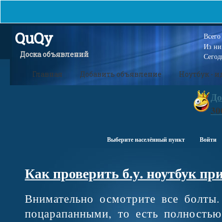
QuQy
Всег
Из н
Доска объявлений
Сегод
Главная
Добавить объявление
Ноутбук - 
До
30
Выберите населённый пункт
Войти
Как проверить б.у. ноутбук пр
Внимательно осмотрите все болты
поцарапанными, то есть полность