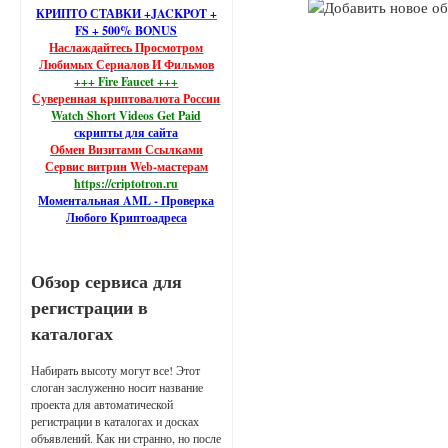
КРИПТО СТАВКИ +JACKPOT +
FS + 500% BONUS
Наслаждайтесь Просмотром
Любимых Сериалов И Фильмов
+++ Fire Faucet +++
Суверенная криптовалюта России
Watch Short Videos Get Paid
скрипты для сайта
Обмен Визитами Ссылками
Сервис витрин Web-мастерам
https://criptotron.ru
Моментальная AML - Проверка
Любого Криптоадреса
Обзор сервиса для
регистрации в
каталогах
Набирать высоту могут все! Этот
слоган заслуженно носит название
проекта для автоматической
регистрации в каталогах и досках
объявлений. Как ни странно, но после