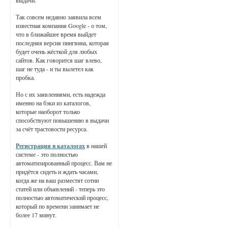
выдачи.
Так совсем недавно заявила всем
известная компания Google - о том,
что в ближайшее время выйдет
последняя версия пингвина, которая
будет очень жёсткой для любых
сайтов. Как говорится шаг влево,
шаг не туда - и ты вылетел как
пробка.
Но с их заявлениями, есть надежда
именно на бэки из каталогов,
которые наоборот только
способствуют повышению в выдачи
за счёт трастовости ресурса.
Регистрация в каталогах
в нашей
системе - это полностью
автоматизированный процесс. Вам не
придётся сидеть и ждать часами,
когда же на ваш разместят сотни
статей или объявлений - теперь это
полностью автоматический процесс,
который по времени занимает не
более 17 минут.