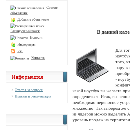
Свежие
объявления
Добавить объявление
В данной кат
Расширенный поиск
Новости
Информеры
Для тог
Rss
ноутбук
Контакты
того, ч
пару в
приобр
Информация
- ноутб
конфигу
Ответы на вопросы
какой ноутбук вы желаете пр
определиться. Итак, вы реши
Правила и рекомендации
необходимо переносное устро
множество. Так выберем же 
из лидеров можно выделить 
уровень продаж на территори