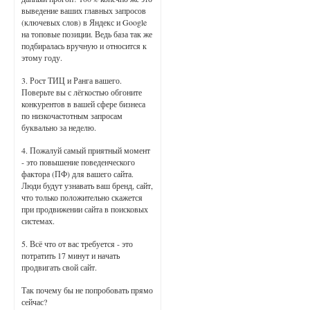
выведение ваших главных запросов
(ключевых слов) в Яндекс и Google
на топовые позиции. Ведь база так же
подбиралась вручную и относится к
этому году.
3. Рост ТИЦ и Ранга вашего.
Поверьте вы с лёгкостью обгоните
конкурентов в вашей сфере бизнеса
по низкочастотным запросам
буквально за неделю.
4. Пожалуй самый приятный момент
- это повышение поведенческого
фактора (ПФ) для вашего сайта.
Люди будут узнавать ваш бренд, сайт,
что только положительно скажется
при продвижении сайта в поисковых
системах.
5. Всё что от вас требуется - это
потратить 17 минут и начать
продвигать свой сайт.
Так почему бы не попробовать прямо
сейчас?