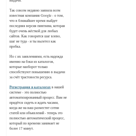
выдачи.
Так совсем недавно заявила всем
известная компания Google - о том,
что в ближайшее время выйдет
последняя версия пингвина, которая
будет очень жёсткой для любых
сайтов. Как говорится шаг влево,
шаг не туда - и ты вылетел как
пробка.
Но с их заявлениями, есть надежда
именно на бэки из каталогов,
которые наоборот только
способствуют повышению в выдачи
за счёт трастовости ресурса.
Регистрация в каталогах
в нашей
системе - это полностью
автоматизированный процесс. Вам не
придётся сидеть и ждать часами,
когда же на ваш разместят сотни
статей или объявлений - теперь это
полностью автоматический процесс,
который по времени занимает не
более 17 минут.