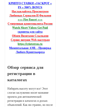
КРИПТО СТАВКИ +JACKPOT +
FS + 500% BONUS
Наслаждайтесь Просмотром
Любимых Сериалов И Фильмов
+++ Fire Faucet +++
Суверенная криптовалюта России
Watch Short Videos Get Paid
скрипты для сайта
Обмен Визитами Ссылками
Сервис витрин Web-мастерам
https://criptotron.ru
Моментальная AML - Проверка
Любого Криптоадреса
Обзор сервиса для
регистрации в
каталогах
Набирать высоту могут все! Этот
слоган заслуженно носит название
проекта для автоматической
регистрации в каталогах и досках
объявлений. Как ни странно, но после