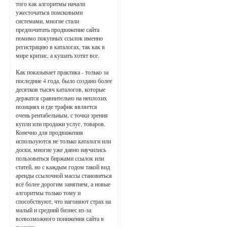
того как алгоритмы начали
ужесточаться поисковыми
системами, многие стали
предпочитать продвижение сайта
помимо покупных ссылок именно
регистрацию в каталогах, так как в
мире кризис, а кушать хотят все.
Как показывает практика - только за
последние 4 года, было создано более
десятков тысяч каталогов, которые
держатся сравнительно на неплохих
позициях и где трафик является
очень рентабельным, с точки зрения
купли или продажи услуг, товаров.
Конечно для продвижения
используются не только каталоги или
доски, многие уже давно научились
пользоваться биржами ссылок или
статей, но с каждым годом такой вид
аренды ссылочной массы становиться
всё более дорогим занятием, а новые
алгоритмы только тому и
способствуют, что нагоняют страх на
малый и средний бизнес из-за
всевозможного понижения сайта в