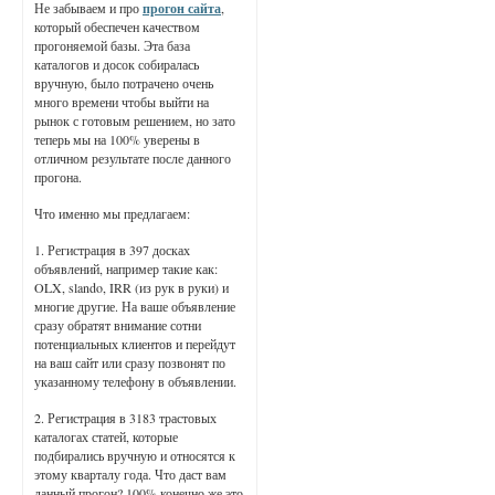
Не забываем и про
прогон сайта
,
который обеспечен качеством
прогоняемой базы. Эта база
каталогов и досок собиралась
вручную, было потрачено очень
много времени чтобы выйти на
рынок с готовым решением, но зато
теперь мы на 100% уверены в
отличном результате после данного
прогона.
Что именно мы предлагаем:
1. Регистрация в 397 досках
объявлений, например такие как:
OLX, slando, IRR (из рук в руки) и
многие другие. На ваше объявление
сразу обратят внимание сотни
потенциальных клиентов и перейдут
на ваш сайт или сразу позвонят по
указанному телефону в объявлении.
2. Регистрация в 3183 трастовых
каталогах статей, которые
подбирались вручную и относятся к
этому кварталу года. Что даст вам
данный прогон? 100% конечно же это