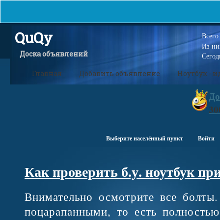
QuQy
Всег
Из н
Доска объявлений
Сегод
Главная
Добавить объявление
Ноутбук - 
До
30
Выберите населённый пункт
Войти
Как проверить б.у. ноутбук пр
Внимательно осмотрите все болты
поцарапанными, то есть полность