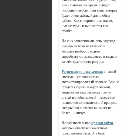
что в ближайшее время выйдет
последняя версия пингвина, которая
будет очень жёсткой для любых
сайтов. Как говорится шаг влево,
шаг не туда - и ты вылетел как
пробка.
Но с их заявлениями, есть надежда
именно на бэки из каталогов,
которые наоборот только
способствуют повышению в выдачи
за счёт трастовости ресурса.
Регистрация в каталогах
в нашей
системе - это полностью
автоматизированный процесс. Вам не
придётся сидеть и ждать часами,
когда же на ваш разместят сотни
статей или объявлений - теперь это
полностью автоматический процесс,
который по времени занимает не
более 17 минут.
Не забываем и про
прогон сайта
,
который обеспечен качеством
прогоняемой базы. Эта база