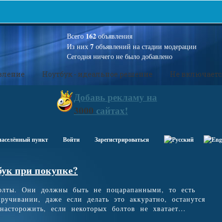
162
Всего
объявления
7
Из них
объявлений на стадии модерации
Сегодня ничего не было добавлено
вление
Ноутбук - идеальное решение
Не включаетс
Добавь
рекламу на
3000
сайтах!
населённый пункт
Войти
Зарегистрироваться
бук при покупке?
болты. Они должны быть не поцарапанными, то есть
ручивании, даже если делать это аккуратно, останутся
асторожить, если некоторых болтов не хватает...