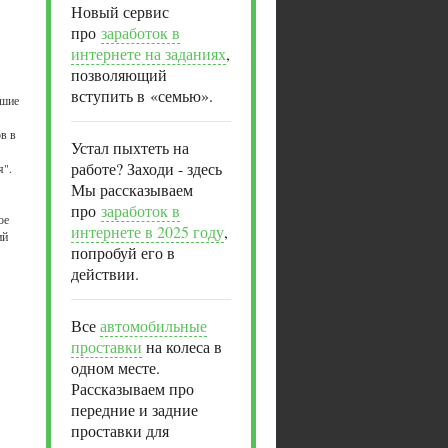
Новый сервис
про
заработок в
интернете на заданиях
,
позволяющий
вступить в «семью».
ьшие
ов в
Устал пыхтеть на
работе? Заходи - здесь
я".
Мы рассказываем
про
заработок в
ое
интернете в 2025 году
,
ий
попробуй его в
действии.
Все
автомобильные
проставки
на колеса в
одном месте.
Рассказываем про
передние и задние
проставки для