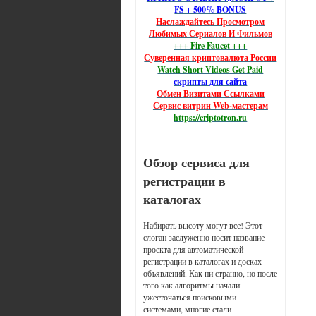
FS + 500% BONUS
Наслаждайтесь Просмотром
Любимых Сериалов И Фильмов
+++ Fire Faucet +++
Суверенная криптовалюта России
Watch Short Videos Get Paid
скрипты для сайта
Обмен Визитами Ссылками
Сервис витрин Web-мастерам
https://criptotron.ru
Обзор сервиса для
регистрации в
каталогах
Набирать высоту могут все! Этот
слоган заслуженно носит название
проекта для автоматической
регистрации в каталогах и досках
объявлений. Как ни странно, но после
того как алгоритмы начали
ужесточаться поисковыми
системами, многие стали