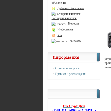
объявления
Добавить объявление
Расширенный поиск
Новости
Информеры
Rss
Контакты
Информация
устр
прои
высо
Ответы на вопросы
Правила и рекомендации
Free Crypto (trx)
КРИПТО СТАВКИ +JACKPOT +