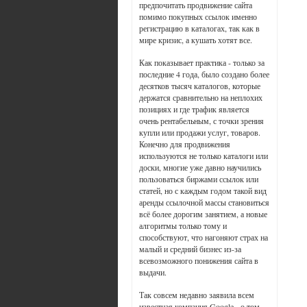
предпочитать продвижение сайта
помимо покупных ссылок именно
регистрацию в каталогах, так как в
мире кризис, а кушать хотят все.
Как показывает практика - только за
последние 4 года, было создано более
десятков тысяч каталогов, которые
держатся сравнительно на неплохих
позициях и где трафик является
очень рентабельным, с точки зрения
купли или продажи услуг, товаров.
Конечно для продвижения
используются не только каталоги или
доски, многие уже давно научились
пользоваться биржами ссылок или
статей, но с каждым годом такой вид
аренды ссылочной массы становиться
всё более дорогим занятием, а новые
алгоритмы только тому и
способствуют, что нагоняют страх на
малый и средний бизнес из-за
всевозможного понижения сайта в
выдачи.
Так совсем недавно заявила всем
известная компания Google - о том,