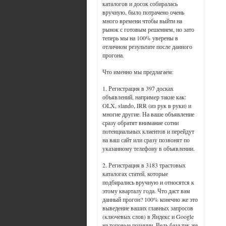
каталогов и досок собиралась
вручную, было потрачено очень
много времени чтобы выйти на
рынок с готовым решением, но зато
теперь мы на 100% уверены в
отличном результате после данного
прогона.
Что именно мы предлагаем:
1. Регистрация в 397 досках
объявлений, например такие как:
OLX, slando, IRR (из рук в руки) и
многие другие. На ваше объявление
сразу обратят внимание сотни
потенциальных клиентов и перейдут
на ваш сайт или сразу позвонят по
указанному телефону в объявлении.
2. Регистрация в 3183 трастовых
каталогах статей, которые
подбирались вручную и относятся к
этому кварталу года. Что даст вам
данный прогон? 100% конечно же это
выведение ваших главных запросов
(ключевых слов) в Яндекс и Google
на топовые позиции. Ведь база так же