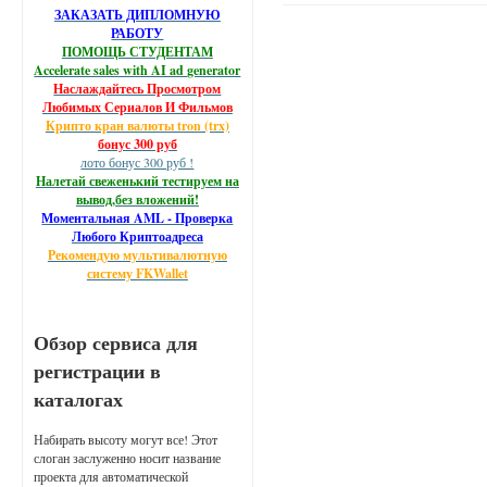
ЗАКАЗАТЬ ДИПЛОМНУЮ
РАБОТУ
ПОМОЩЬ СТУДЕНТАМ
Accelerate sales with AI ad generator
Наслаждайтесь Просмотром
Любимых Сериалов И Фильмов
Крипто кран валюты tron (trx)
бонус 300 руб
лото бонус 300 руб !
Налетай свеженький тестируем на
вывод,без вложений!
Моментальная AML - Проверка
Любого Криптоадреса
Рекомендую мультивалютную
систему FKWallet
Обзор сервиса для
регистрации в
каталогах
Набирать высоту могут все! Этот
слоган заслуженно носит название
проекта для автоматической