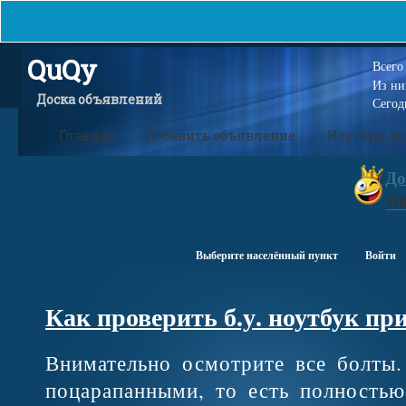
QuQy
Всег
Из н
Доска объявлений
Сегод
Главная
Добавить объявление
Ноутбук - 
До
30
Выберите населённый пункт
Войти
Как проверить б.у. ноутбук пр
Внимательно осмотрите все болты
поцарапанными, то есть полность