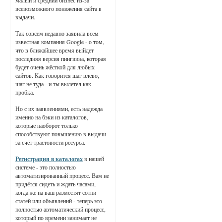
малый и средний бизнес из-за
всевозможного понижения сайта в
выдачи.
Так совсем недавно заявила всем
известная компания Google - о том,
что в ближайшее время выйдет
последняя версия пингвина, которая
будет очень жёсткой для любых
сайтов. Как говорится шаг влево,
шаг не туда - и ты вылетел как
пробка.
Но с их заявлениями, есть надежда
именно на бэки из каталогов,
которые наоборот только
способствуют повышению в выдачи
за счёт трастовости ресурса.
Регистрация в каталогах
в нашей
системе - это полностью
автоматизированный процесс. Вам не
придётся сидеть и ждать часами,
когда же на ваш разместят сотни
статей или объявлений - теперь это
полностью автоматический процесс,
который по времени занимает не