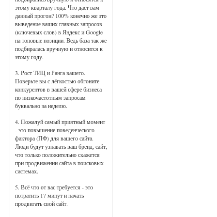
этому кварталу года. Что даст вам
данный прогон? 100% конечно же это
выведение ваших главных запросов
(ключевых слов) в Яндекс и Google
на топовые позиции. Ведь база так же
подбиралась вручную и относится к
этому году.
3. Рост ТИЦ и Ранга вашего.
Поверьте вы с лёгкостью обгоните
конкурентов в вашей сфере бизнеса
по низкочастотным запросам
буквально за неделю.
4. Пожалуй самый приятный момент
- это повышение поведенческого
фактора (ПФ) для вашего сайта.
Люди будут узнавать ваш бренд, сайт,
что только положительно скажется
при продвижении сайта в поисковых
системах.
5. Всё что от вас требуется - это
потратить 17 минут и начать
продвигать свой сайт.