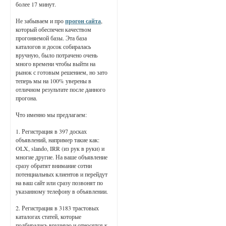
более 17 минут.
Не забываем и про
прогон сайта
,
который обеспечен качеством
прогоняемой базы. Эта база
каталогов и досок собиралась
вручную, было потрачено очень
много времени чтобы выйти на
рынок с готовым решением, но зато
теперь мы на 100% уверены в
отличном результате после данного
прогона.
Что именно мы предлагаем:
1. Регистрация в 397 досках
объявлений, например такие как:
OLX, slando, IRR (из рук в руки) и
многие другие. На ваше объявление
сразу обратят внимание сотни
потенциальных клиентов и перейдут
на ваш сайт или сразу позвонят по
указанному телефону в объявлении.
2. Регистрация в 3183 трастовых
каталогах статей, которые
подбирались вручную и относятся к